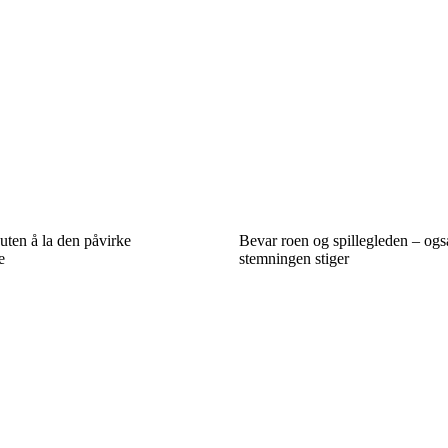
uten å la den påvirke
Bevar roen og spillegleden – ogs
e
stemningen stiger