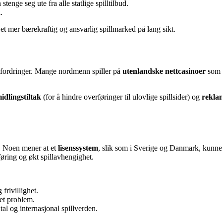
stenge seg ute fra alle statlige spilltilbud.
.
 et mer bærekraftig og ansvarlig spillmarked på lang sikt.
 utfordringer. Mange nordmenn spiller på
utenlandske nettcasinoer
som i
idlingstiltak
(for å hindre overføringer til ulovlige spillsider) og
rekla
. Noen mener at et
lisenssystem
, slik som i Sverige og Danmark, kunne g
sføring og økt spillavhengighet.
 frivillighet.
 et problem.
tal og internasjonal spillverden.