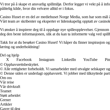
Vi tror på å skape et ansvarlig spillmiljø. Derfor legger vi vekt på å in
pålitelig kilde, hvor din velvære alltid er i fokus.
Casino Huset er en del av mediehuset Norge Media, som har som mål å lev
Vårt team av skribenter og eksperter er lidenskapelig opptatt av casino
Vi ønsker å inspirere deg til å oppdage nye spilleopplevelser. Gjennom v
deg den beste informasjonen, slik at du kan ta informerte valg ved spill
Takk for at du besøker Casino Huset! Vi håper du finner inspirasjon o
læring og underholdning!
Del og hjelp
X
Facebook
Instagram
LinkedIn
YouTube
Pin
© Opphavsrettsbeskyttet.
© Alle rettigheter forbeholdt. Vi samarbeider med utvalgte selskaper o
© Denne siden er underlagt opphavsrett. Vi jobber med tilknyttede partne
Om oss
Vår reise
Vår drivkraft
Teamet
Støtt arbeidet
Grener
Artikler
Gaver til deg