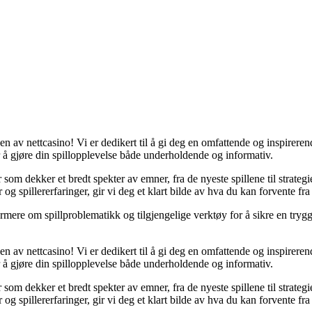
 av nettcasino! Vi er dedikert til å gi deg en omfattende og inspireren
er å gjøre din spillopplevelse både underholdende og informativ.
om dekker et bredt spekter av emner, fra de nyeste spillene til strategi
og spillererfaringer, gir vi deg et klart bilde av hva du kan forvente fra
formere om spillproblematikk og tilgjengelige verktøy for å sikre en trygg
 av nettcasino! Vi er dedikert til å gi deg en omfattende og inspireren
er å gjøre din spillopplevelse både underholdende og informativ.
om dekker et bredt spekter av emner, fra de nyeste spillene til strategi
og spillererfaringer, gir vi deg et klart bilde av hva du kan forvente fra