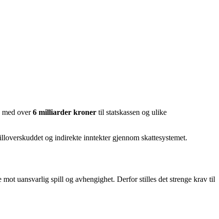
ne med over
6 milliarder kroner
til statskassen og ulike
 spilloverskuddet og indirekte inntekter gjennom skattesystemet.
mot uansvarlig spill og avhengighet. Derfor stilles det strenge krav til