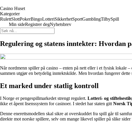
Casino Huset
Kategorier
Rulett
Slott
Poker
Bingo
Lotteri
Sikkerhet
Sport
Gambling
Tilby
Spill
Min side
Registrer deg
Nyhetsbrev
Regulering og statens inntekter: Hvordan p
Når nordmenn spiller på casino – enten på nett eller i et fysisk lokale –
sammen utgjør en betydelig inntektskilde. Men hvordan fungerer dette s
Et marked under statlig kontroll
I Norge er pengespillmarkedet strengt regulert.
Lotteri- og stiftelsestil
ikke et åpent lisenssystem for casinoer. I stedet har staten gitt
Norsk Ti
Denne enerettsmodellen skal sikre at overskuddet fra spill går til samfu
direkte mot norske spillere, selv om mange likevel spiller på slike sider v