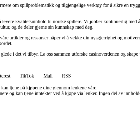
formere om spillproblematikk og tilgjengelige verktøy for å sikre en trygg
ere kvalitetsinnhold til norske spillere. Vi jobber kontinuerlig med å o
kultur, og de deler gjerne sin kunnskap med deg.
åre artikler og ressurser håper vi å vekke din nysgjerrighet og motivere
bordet.
g glede i det vi tilbyr. La oss sammen utforske casinoverdenen og skap
terest
TikTok
Mail
RSS
g kan tjene på kjøpene dine gjennom lenkene våre.
re og kan tjene inntekter ved å kjøpe via lenker. Ingen del av innholdet