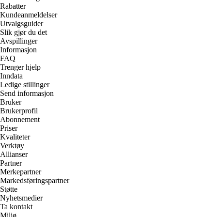
Rabatter
Kundeanmeldelser
Utvalgsguider
Slik gjør du det
Avspillinger
Informasjon
FAQ
Trenger hjelp
Inndata
Ledige stillinger
Send informasjon
Bruker
Brukerprofil
Abonnement
Priser
Kvaliteter
Verktøy
Allianser
Partner
Merkepartner
Markedsføringspartner
Støtte
Nyhetsmedier
Ta kontakt
Miljø