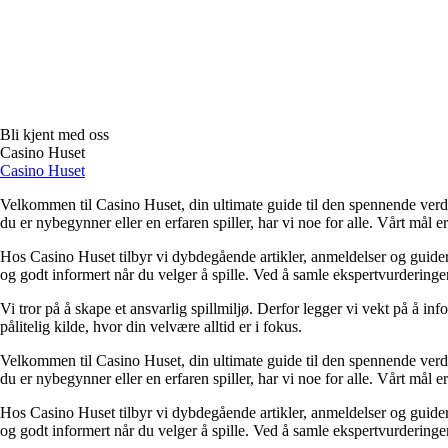
Bli kjent med oss
Casino Huset
Casino Huset
Velkommen til Casino Huset, din ultimate guide til den spennende verden
du er nybegynner eller en erfaren spiller, har vi noe for alle. Vårt mål 
Hos Casino Huset tilbyr vi dybdegående artikler, anmeldelser og guider s
og godt informert når du velger å spille. Ved å samle ekspertvurderinger 
Vi tror på å skape et ansvarlig spillmiljø. Derfor legger vi vekt på å in
pålitelig kilde, hvor din velvære alltid er i fokus.
Velkommen til Casino Huset, din ultimate guide til den spennende verden
du er nybegynner eller en erfaren spiller, har vi noe for alle. Vårt mål 
Hos Casino Huset tilbyr vi dybdegående artikler, anmeldelser og guider s
og godt informert når du velger å spille. Ved å samle ekspertvurderinger 